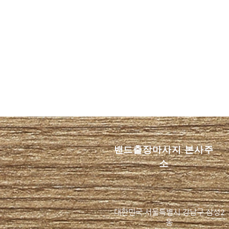
하동 출장안마 이용할 때 꼭 확
인해야 할 진짜 후불제 기준
밴드​출장마사지 본사주
...
소
대한민국 서울특별시 강남구 삼성2
동