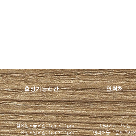
이벤트가 제공합니다 이점을
함평
마산스웨디시 마사지 준테라
한 
연락처
​출장가능시간
피 트렌디스파 최고의 선택
립:
...
...
트레
월요일 - 금요일: 1am - 11pm
아래에서 보시는
​​토요일 - 일요일: 1am - 11pm
​연락처들로 문의주세요