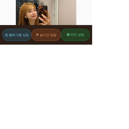
🟢 라인 상담
📩 텔레그램 상담
💬 실시간 상담
수진, 나이: 27세
몸무게: 46kg, 키: 161cm