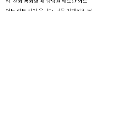
라, 전화 통화할 때 상담원 태도만 봐도 
어느 정도 감이 옵니다. 너무 기계적인 답
변만 늘어놓는 곳보다는 합리적으로 설
명을 해주는 곳을 선택하세요. 여러분도 
옥천에서 좋은 휴식 하시길 바랍니다.
최근 게시물
전체 보기