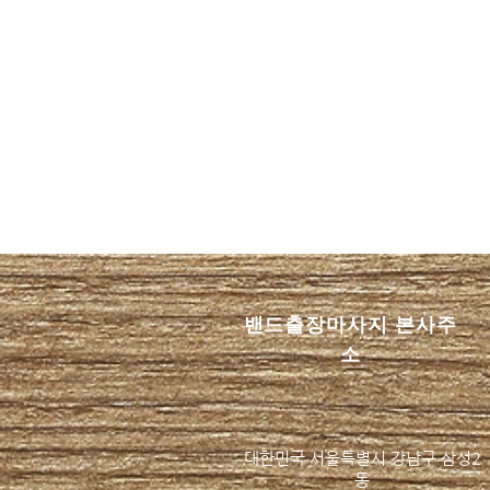
하동 출장안마 이용할 때 꼭 확
인해야 할 진짜 후불제 기준
밴드​출장마사지 본사주
...
소
대한민국 서울특별시 강남구 삼성2
동