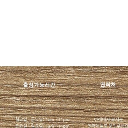
이벤트가 제공합니다 이점을
함평
마산스웨디시 마사지 준테라
한 
연락처
​출장가능시간
피 트렌디스파 최고의 선택
립:
...
...
트레
월요일 - 금요일: 1am - 11pm
아래에서 보시는
​​토요일 - 일요일: 1am - 11pm
​연락처들로 문의주세요